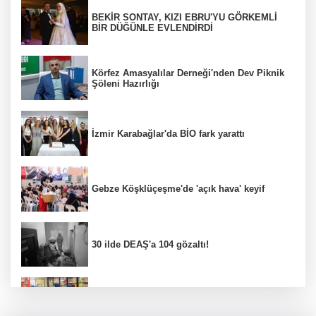
BEKİR SONTAY, KIZI EBRU'YU GÖRKEMLİ
BİR DÜĞÜNLE EVLENDİRDİ
Körfez Amasyalılar Derneği'nden Dev Piknik
Şöleni Hazırlığı
İzmir Karabağlar'da BİO fark yarattı
Gebze Köşklüçeşme'de 'açık hava' keyif
30 ilde DEAŞ'a 104 gözaltı!
İzmir Güzelbahçe Zabıtası'ndan kapsamlı
gıda denetimi