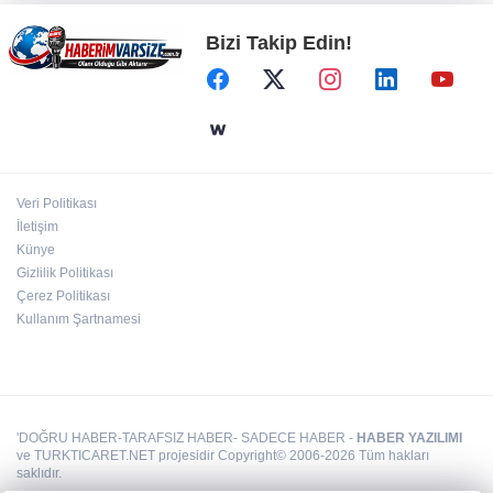
Bizi Takip Edin!
Cumhurbaşkanı Erdoğan, Suudi Arabistan
yolcusu
Gaziantep Nurdağı Deprem Müzesi ve Afet
Farkındalık Merkezi için iş birliği
Veri Politikası
İletişim
TOFAŞ'lı oyuncular sağlık kontrolünden geçti
Künye
Gizlilik Politikası
Çerez Politikası
Kullanım Şartnamesi
'DOĞRU HABER-TARAFSIZ HABER- SADECE HABER -
HABER YAZILIMI
ve TURKTICARET.NET projesidir Copyright© 2006-2026 Tüm hakları
saklıdır.