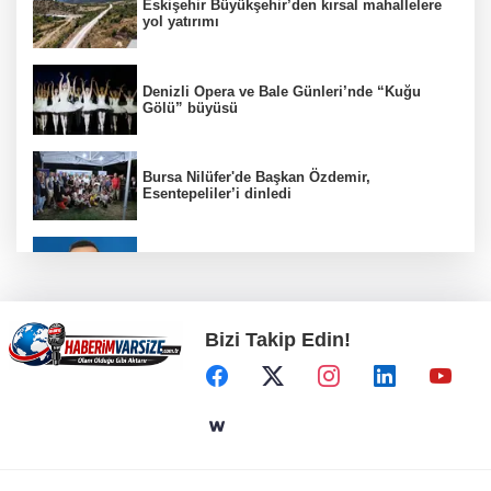
Eskişehir Büyükşehir’den kırsal mahallelere
yol yatırımı
Denizli Opera ve Bale Günleri’nde “Kuğu
Gölü” büyüsü
Bursa Nilüfer'de Başkan Özdemir,
Esentepeliler’i dinledi
BNP Paribas Cardif Türkiye'nin İç Denetim
Direktörü Mustafa Güneş oldu
Bizi Takip Edin!
Kayseri Büyükşehir gökyüzü tutkunlarını
Erciyes'te buluşturacak
Bilişim 500'de 39 milyar dolarlık dev hacim