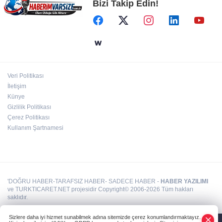
Bizi Takip Edin!
Öğretmenlerin il içi atama sonuçları açıklandı
Metin Sözen Okulu Gaziantep'te kuruldu...
Koruma kültürü yeni nesillere aktarılacak
Veri Politikası
Kutlu Parti ilk olağan kurultayını yaptı...
İletişim
Yusuf Halaçoğlu yeniden Genel Başkan
Künye
Gizlilik Politikası
Çerez Politikası
Kullanım Şartnamesi
'DOĞRU HABER-TARAFSIZ HABER- SADECE HABER -
HABER YAZILIMI
ve TURKTICARET.NET projesidir Copyright© 2006-2026 Tüm hakları
saklıdır.
Sizlere daha iyi hizmet sunabilmek adına sitemizde çerez konumlandırmaktayız.