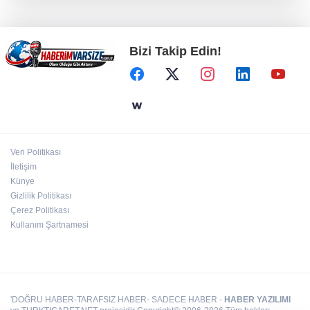
Türkiye Kültür Yolu Festivali Nevşehir'de tam
gaz sürüyor
Bizi Takip Edin!
İzmir Tire lokantalarında yeni dönem başlıyor
Türkiye Kültür Yolu Festivali Malatya'da
başlıyor
Veri Politikası
İletişim
Eyüpsultan Meydanı'na yeni düzenleme
Künye
Gizlilik Politikası
Çerez Politikası
Kullanım Şartnamesi
'DOĞRU HABER-TARAFSIZ HABER- SADECE HABER -
HABER YAZILIMI