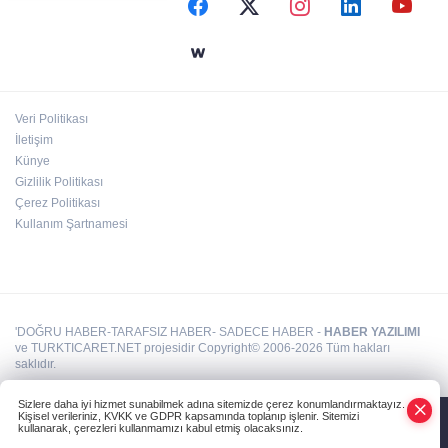
Kayseri Büyükşehir'den kırsalda yol
çalışması
Veri Politikası
Başkan Özel: Türkiye'nin en büyük gücü milli
İletişim
ve manevi değerlerle yetişen nesillerdir
Künye
Gizlilik Politikası
Çerez Politikası
Kullanım Şartnamesi
'DOĞRU HABER-TARAFSIZ HABER- SADECE HABER -
HABER YAZILIMI
ve TURKTICARET.NET projesidir Copyright© 2006-2026 Tüm hakları
saklıdır.
Sizlere daha iyi hizmet sunabilmek adına sitemizde çerez konumlandırmaktayız.
Kişisel verileriniz, KVKK ve GDPR kapsamında toplanıp işlenir. Sitemizi
kullanarak, çerezleri kullanmamızı kabul etmiş olacaksınız.
Anasayfa
Haber Ara
Yazarlar
İhbar Hattı