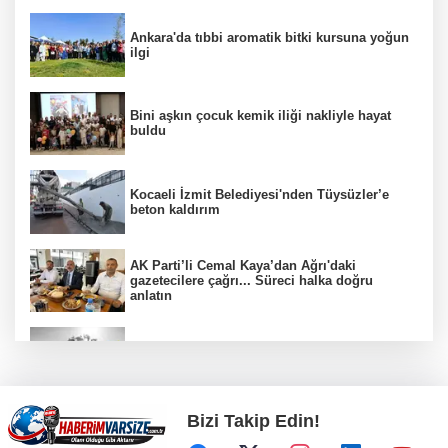
Ankara'da tıbbi aromatik bitki kursuna yoğun
ilgi
Bini aşkın çocuk kemik iliği nakliyle hayat
buldu
Kocaeli İzmit Belediyesi'nden Tüysüzler’e
beton kaldırım
AK Parti’li Cemal Kaya’dan Ağrı'daki
gazetecilere çağrı... Süreci halka doğru
anlatın
Sanayi üretimi verileri aylık arttı, yıllık
geriledi
Bizi Takip Edin!
Malatya MASKİ'den Hekimhan'a yeni hat