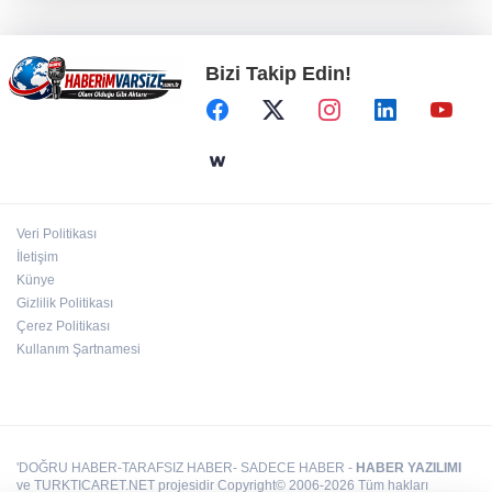
eğitimi
Bizi Takip Edin!
Ankara Keçiören'de Yaz Kur'an kurslarına
ikram desteği
Gebze Köşklüçeşme'de 'açık hava' keyif
Veri Politikası
Düzce Yığılca'da Belediye Başkanı Selami
İletişim
Savaş'a bir kapı daha kapandı!
Künye
Gizlilik Politikası
Çerez Politikası
Kullanım Şartnamesi
'DOĞRU HABER-TARAFSIZ HABER- SADECE HABER -
HABER YAZILIMI
ve TURKTICARET.NET projesidir Copyright© 2006-2026 Tüm hakları