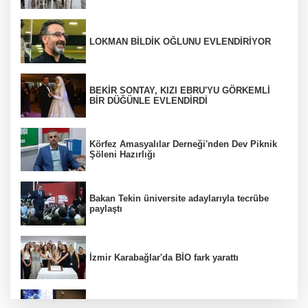
LOKMAN BİLDİK OĞLUNU EVLENDİRİYOR
BEKİR SONTAY, KIZI EBRU'YU GÖRKEMLİ
BİR DÜĞÜNLE EVLENDİRDİ
Körfez Amasyalılar Derneği'nden Dev Piknik
Şöleni Hazırlığı
Bakan Tekin üniversite adaylarıyla tecrübe
paylaştı
İzmir Karabağlar'da BİO fark yarattı
Kütahya Belediyesi personeline yapay zeka