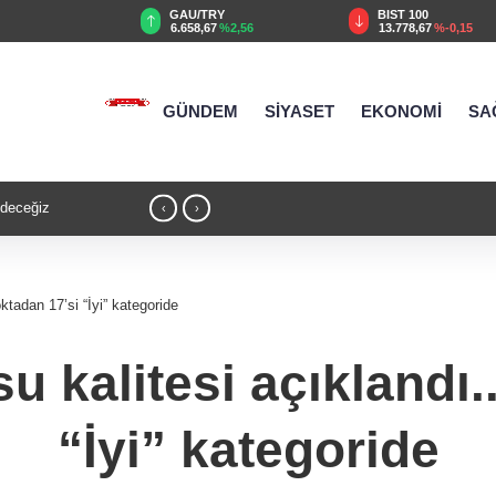
TRY
BIST 100
USD
67
%2,56
13.778,67
%-0,15
47,6991
%0,17
GÜNDEM
SİYASET
EKONOMİ
SA
stikrarın güçlendiği
17:32 - Anadolu Dostluk Rallisi'nde ilk ya
‹
›
oktadan 17’si “İyi” kategoride
su kalitesi açıklandı.
“İyi” kategoride