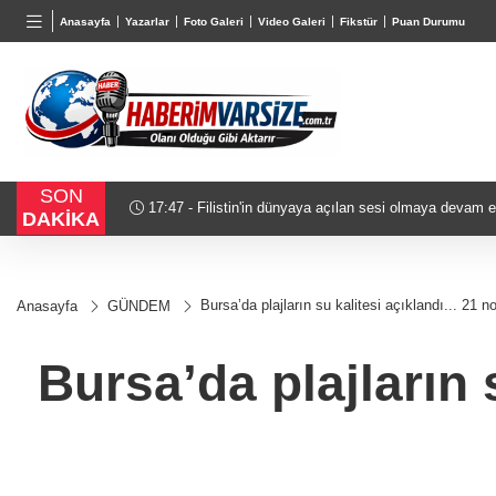
BGN
VND
GAU/
Anasayfa
Yazarlar
Foto Galeri
Video Galeri
Fikstür
Puan Durumu
27,9743
%-0,22
0,0018
%0,28
6.658,
SON
17:47 - Bakan Göktaş: Terörsüz Türkiye ile barışın ve i
DAKİKA
gelecek hedefliyoruz
Bursa’da plajların su kalitesi açıklandı... 21 n
Anasayfa
GÜNDEM
Bursa’da plajların 