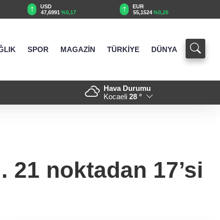
EUR
GBP
55,1524
%0,26
64,3881
%0,35
ĞLIK
SPOR
MAGAZİN
TÜRKİYE
DÜNYA
Hava Durumu
rı tamamlandı
17:32 - İlaç denetiminde ulus
Kocaeli
28 °
.. 21 noktadan 17’si