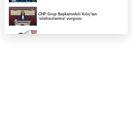
CHP Grup Başkanvekili Kılıç’tan
'silahsızlanma' vurgusu
Görevden uzaklaştırılan Utku Caner Çaykara
hakkında tahliye kararı
İstanbul İtfaiyesi’nden yangın riskine karşı
videolu uyarı
Bursa’da TEKNOSAB KOBİ OSB tanıtıldı...
Bursa’nın kalkınma yolculuğunda yeni
dönem
Yağış sonrası deniz uyarısı! Bulanık ve kötü
kokulu suda yüzmeyin