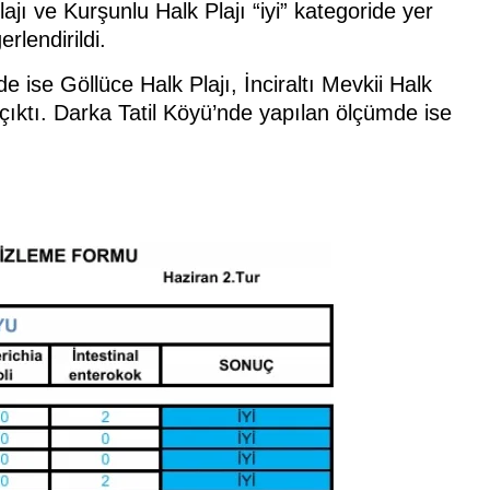
jı ve Kurşunlu Halk Plajı “iyi” kategoride yer
rlendirildi.
e ise Göllüce Halk Plajı, İnciraltı Mevkii Halk
a çıktı. Darka Tatil Köyü’nde yapılan ölçümde ise