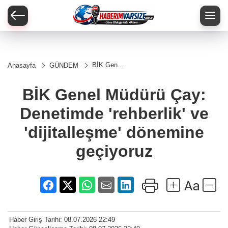
BİK Genel
Anasayfa
GÜNDEM
Müdürü
Çay:
Denetimde
BİK Genel Müdürü Çay:
'rehberlik'
ve
Denetimde 'rehberlik' ve
'dijitalleşme'
dönemine
geçiyoruz
'dijitalleşme' dönemine
geçiyoruz
Haber Giriş Tarihi: 08.07.2026 22:49