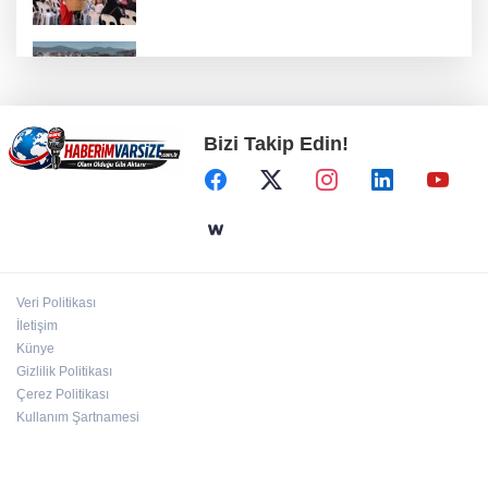
Derince'ye 120 yataklı sağlık tesisi geliyor
Bizi Takip Edin!
Cumhurbaşkanı Erdoğan, Suudi Arabistan
yolcusu
MGK'dan 8 maddelik bildiri... Terörsüz
Türkiye, bölgesel güvenlik ve Gazze mesajı
Veri Politikası
İletişim
TOFAŞ'lı oyuncular sağlık kontrolünden geçti
Künye
Gizlilik Politikası
Çerez Politikası
Kullanım Şartnamesi