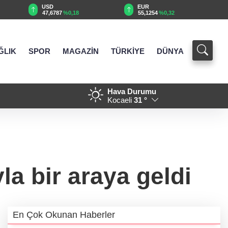
EUR
GBP
55,1254
%0,32
64,3468
%0,38
ĞLIK
SPOR
MAGAZİN
TÜRKİYE
DÜNYA
Hava Durumu
18:37 - Denizli'de 160 milyon 
Kocaeli
31 °
 bir araya geldi
En Çok Okunan Haberler