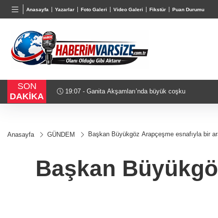
BGN
VND
GAU/
Anasayfa
Yazarlar
Foto Galeri
Video Galeri
Fikstür
Puan Durumu
27,9743
%-0,22
0,0018
%0,32
6.660,
SON
18:51 - Akustik sahne yaz akşamlarına ritim katıyor
DAKİKA
Başkan Büyükgöz Arapçeşme esnafıyla bir ar
Anasayfa
GÜNDEM
Başkan Büyükgöz