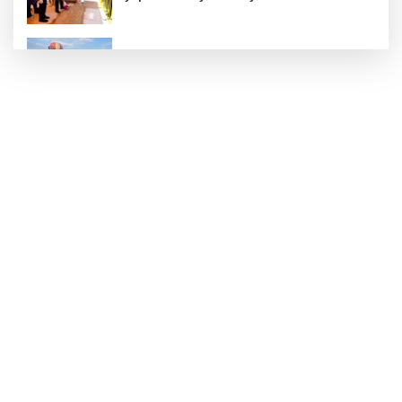
Türkiye Kültür Yolu Festivali Nevşehir'de tam
gaz sürüyor
ATA Çiftliği Yoncaları Atatürk Parkı'na ulaştı
İstanbul Maltepe’de çocuklar kitapların renkli
dünyasında
Kırgız Cumhuriyeti Antalya Başkonsolosu
Başkan Vekili Özdemir’i ziyaret etti