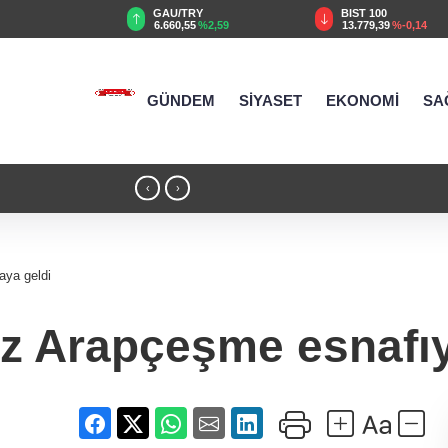
TRY
BIST 100
USD
55
%2,59
13.779,39
%-0,14
47,6787
%0,18
GÜNDEM
SİYASET
EKONOMİ
SA
18:51 - Kırsal yollara neşter
‹
›
aya geldi
 Arapçeşme esnafıyla