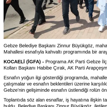
Gebze Belediye Başkanı Zinnur Büyükgöz, maha
Mahallesi esnafıyla kahvaltı programında bir aray
KOCAELİ (İGFA) -
Programa AK Parti Gebze İl
Kolları Başkanı Habibe Çırak, AK Parti Arapçeşm
Esnafın yoğun ilgi gösterdiği programda, mahalle
çalışmalar ve esnafın beklentileri üzerine karşılıkl
Gebze'nin gelişiminde esnafın üstlendiği rolün ön
Toplantıda söz alan esnaflar, iş hayatına ilişkin 
buldu. Belediye Başkanı Zinnur Büyükgöz, iletilen 