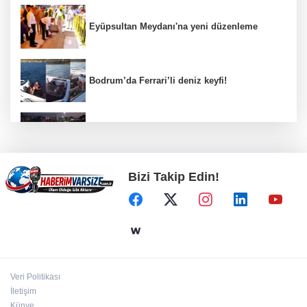
Eyüpsultan Meydanı'na yeni düzenleme
Bodrum’da Ferrari’li deniz keyfi!
Kayseri Uluslararası Âşık Seyrani Kültür ve
Sanat Festivali büyüledi
Bizi Takip Edin!
Altınoluk Alevi Kültür ve Sanat Festivali
renkli anlara sahne oldu
Türkiye Kültür Yolu Festivali Nevşehir'de tam
gaz sürüyor
Veri Politikası
Türkiye Kültür Yolu Festivali Malatya'da
İletişim
başlıyor
Künye