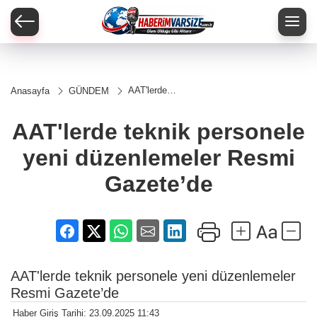
AAT'lerde
Anasayfa
GÜNDEM
teknik
personele
yeni
AAT'lerde teknik personele
düzenlemeler
Resmi
yeni düzenlemeler Resmi
Gazete’de
Gazete’de
AAT'lerde teknik personele yeni düzenlemeler
Resmi Gazete’de
Haber Giriş Tarihi: 23.09.2025 11:43