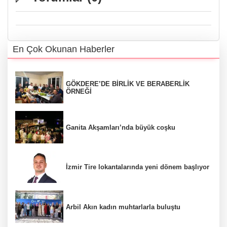
En Çok Okunan Haberler
GÖKDERE’DE BİRLİK VE BERABERLİK
ÖRNEĞİ
Ganita Akşamları’nda büyük coşku
İzmir Tire lokantalarında yeni dönem başlıyor
Arbil Akın kadın muhtarlarla buluştu