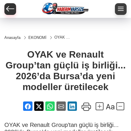
OYAK ve
Anasayfa
EKONOMİ
Renault
Group’tan
güçlü iş
OYAK ve Renault
birliği...
2026’da
Group’tan güçlü iş birliği...
Bursa’da
yeni
modeller
2026’da Bursa’da yeni
üretilecek
modeller üretilecek
OYAK ve Renault Group’tan güçlü iş birliği...