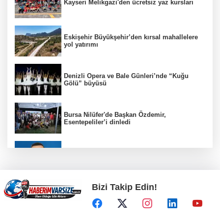
Kayseri Melikgazi'den ücretsiz yaz kursları
Eskişehir Büyükşehir’den kırsal mahallelere
yol yatırımı
Denizli Opera ve Bale Günleri’nde “Kuğu
Gölü” büyüsü
Bursa Nilüfer'de Başkan Özdemir,
Esentepeliler’i dinledi
BNP Paribas Cardif Türkiye'nin İç Denetim
Direktörü Mustafa Güneş oldu
Bizi Takip Edin!
Kayseri Büyükşehir gökyüzü tutkunlarını
Erciyes'te buluşturacak